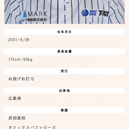
生年月日
2001/8/29
身長体重
174cm/85kg
投打
右投げ右打ち
出身地
広島県
経歴
武田高校
オリックスバファローズ