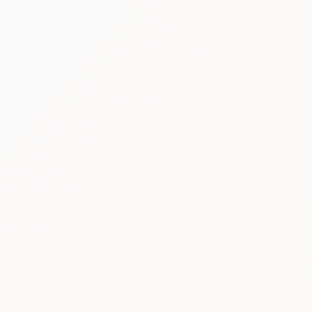
[%category%]
[%lead%]
[%tags%]
[%list_start%]