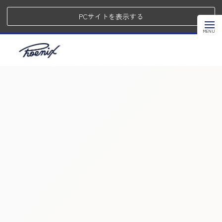
PCサイトを表示する
ニュース
HOME
|
ニュース
|
template.detail
[%article_date_notime_dot%]
[%title%]