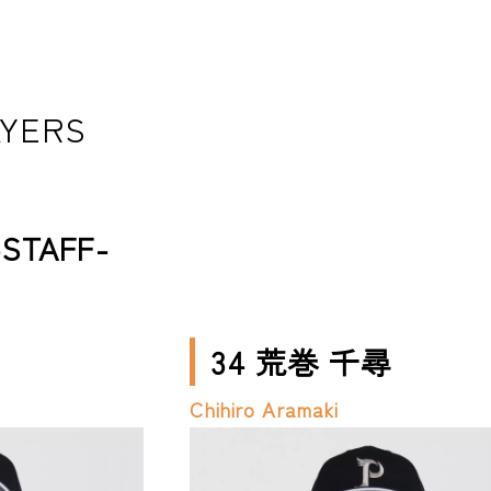
AYERS
TAFF-
34 荒巻 千尋
Chihiro Aramaki