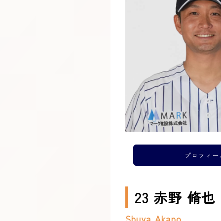
プロフィー
23 赤野 脩也
Shuya Akano