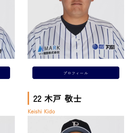
プロフィール
22 木戸 敬士
Keishi Kido